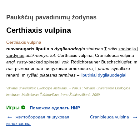
Paukščių pavadinimų žodynas
Certhiaxis vulpina
Certhiaxis vulpina
rusvanugaris liputinis
dygliauodegis
statusas
T
sritis
zoologija |
vardynas
atitikmenys
:
lot.
Certhiaxis vulpina; Cranioleuca vulpina
angl.
rusty-backed spinetail
vok.
Rötlichbrauner Buschschlüpfer, m
rus.
рыжеспинная пищуховая иглохвостка, f
pranc.
synallaxe
renard, m
ryšiai
:
platesnis terminas
–
liputiniai dygliauodegiai
Vilniaus universiteto Ekologijos institutas. – Vilnius : Vilniaus universiteto Ekologijos
institutas
.
Mečislovas Žalakevičius, Irena Žalakevičienė
.
2009
.
Игры ⚽
Поможем сделать НИР
желтобородая пищуховая
Cranioleuca vulpina
иглохвостка