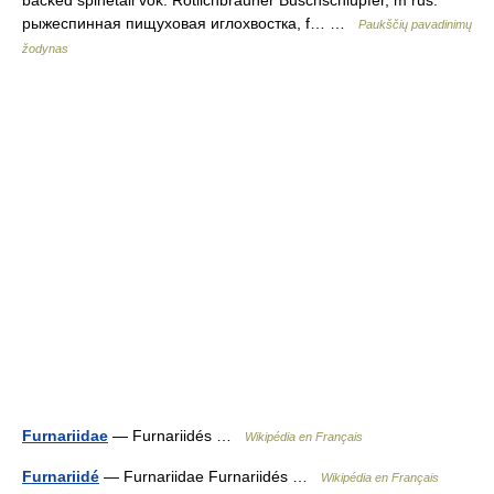
backed spinetail vok. Rötlichbrauner Buschschlüpfer, m rus.
рыжеспинная пищуховая иглохвостка, f… …
Paukščių pavadinimų
žodynas
Furnariidae
— Furnariidés …
Wikipédia en Français
Furnariidé
— Furnariidae Furnariidés …
Wikipédia en Français