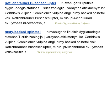
Rötlichbrauner Buschschlüpfer
— rusvanugaris liputinis
dygliauodegis statusas T sritis zoologija | vardynas atitikmenys: lot.
Certhiaxis vulpina; Cranioleuca vulpina angl. rusty backed spinetail
vok. Rötlichbrauner Buschschlüpfer, m rus. рыжеспинная
пищуховая иглохвостка, f… …
Paukščių pavadinimų žodynas
rusty-backed spinetail
— rusvanugaris liputinis dygliauodegis
statusas T sritis zoologija | vardynas atitikmenys: lot. Certhiaxis
vulpina; Cranioleuca vulpina angl. rusty backed spinetail vok.
Rötlichbrauner Buschschlüpfer, m rus. рыжеспинная пищуховая
иглохвостка, f… …
Paukščių pavadinimų žodynas