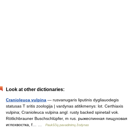
Look at other dictionaries:
Cranioleuca vulpina
— rusvanugaris liputinis dygliauodegis
statusas T sritis zoologija | vardynas atitikmenys: lot. Certhiaxis
vulpina; Cranioleuca vulpina angl. rusty backed spinetail vok.
Rötlichbrauner Buschschlüpfer, m rus. рыжеспинная пищуховая
иглохвостка, f… …
Paukščių pavadinimų žodynas