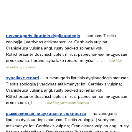
rusvanugaris liputinis dygliauodegis
— statusas T sritis
zoologija | vardynas atitikmenys: lot. Certhiaxis vulpina;
Cranioleuca vulpina angl. rusty backed spinetail vok.
Rötlichbrauner Buschschlüpfer, m rus. рыжеспинная пищуховая
иглохвостка, f pranc. synallaxe renard, m ryšiai:… …
Paukščių
pavadinimų žodynas
synallaxe renard
— rusvanugaris liputinis dygliauodegis statusas
T sritis zoologija | vardynas atitikmenys: lot. Certhiaxis vulpina;
Cranioleuca vulpina angl. rusty backed spinetail vok.
Rötlichbrauner Buschschlüpfer, m rus. рыжеспинная пищуховая
иглохвостка, f… …
Paukščių pavadinimų žodynas
рыжеспинная пищуховая иглохвостка
— rusvanugaris
liputinis dygliauodegis statusas T sritis zoologija | vardynas
atitikmenys: lot. Certhiaxis vulpina; Cranioleuca vulpina angl. rusty