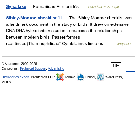
Synallaxe
— Furnariidae Furnariidés …
Wikipédia en Français
Sibley-Monroe checklist 11
— The Sibley Monroe checklist was
a landmark document in the study of birds. It drew on extensive
DNA DNA hybridisation studies to reassess the relationships
between modern birds. Passeriformes
(continued)Thamnophilidae* Cymbilaimus lineatus… …
Wikipedia
© Academic, 2000-2026
18+
Contact us:
Technical Support
,
Advertising
Dictionaries export
, created on PHP,
Joomla,
Drupal,
WordPress,
MODx.